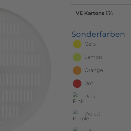
VE Kartons
130
Sonderfarben
Gelb
Lemon
Orange
Rot
Pink
Violett