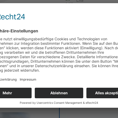
Lila
Moosgrün
Henke-Blau
Anthrazit