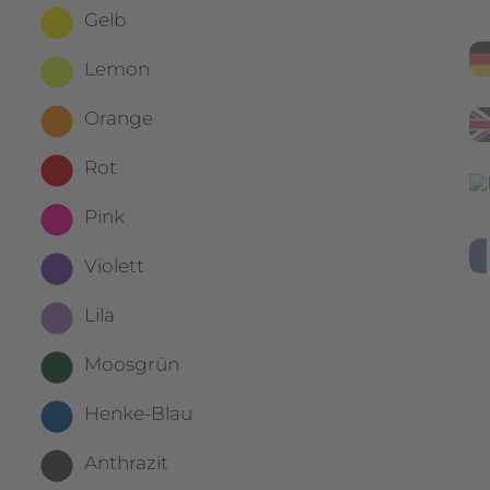
Gelb
Lemon
Orange
Rot
Pink
Violett
Lila
Moosgrün
Henke-Blau
Anthrazit