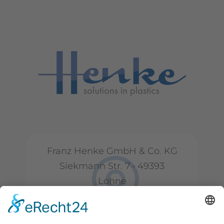
Franz Henke GmbH & Co. KG
Siekmann Str. 7 • 49393
Lohne