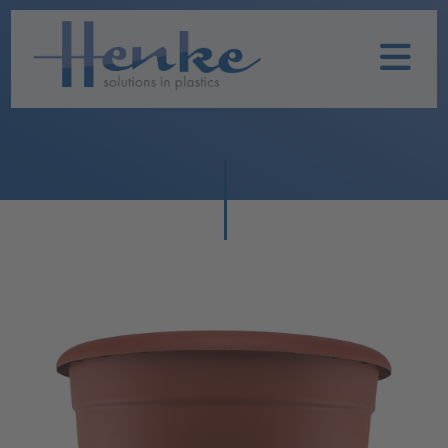
Home
Unternehmen
Leistungen
Nachhaltigkeit
Historie
Henke
Produkte
TOPFIT
Produkte