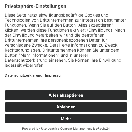
T
+49 (0) 4442 9240-0
M
info@henke-
kunststoffe.de
© 2026 Franz Henke GmbH & Co. KG
AGB
Impressum
Datenschutz
Hinweisgeberschutzgesetz