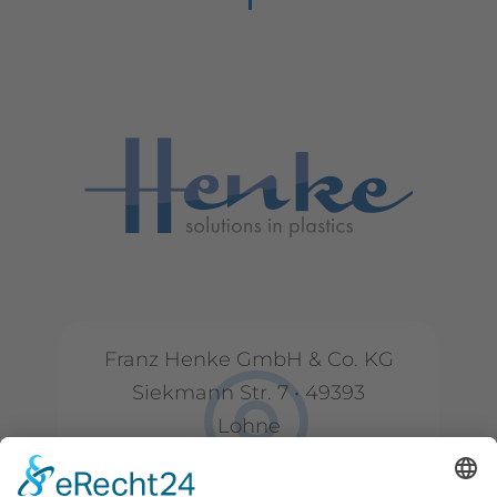
Franz Henke GmbH & Co. KG
Siekmann Str. 7 • 49393
Lohne