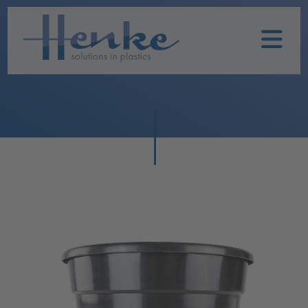
Home
Unternehmen
Leistungen
Nachhaltigkeit
Historie
Henke
Produkte
TOPFIT
Produkte