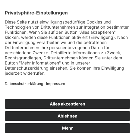
T
+49 (0) 4442 9240-0
M
info@henke-
kunststoffe.de
© 2026 Franz Henke GmbH & Co. KG
AGB
Impressum
Datenschutz
Hinweisgeberschutzgesetz