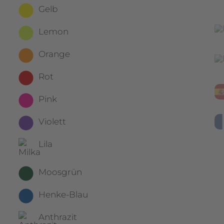
Gelb
Lemon
Orange
Rot
Pink
Violett
Lila
Moosgrün
Henke-Blau
Anthrazit