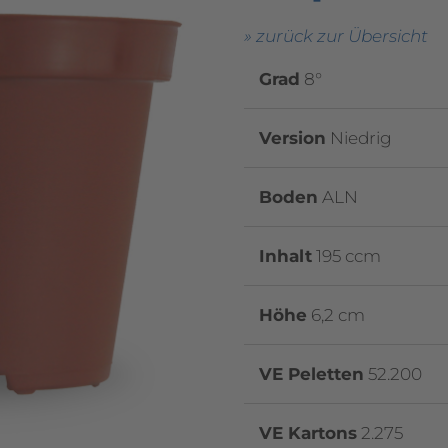
» zurück zur Übersicht
Grad
8°
Version
Niedrig
Boden
ALN
Inhalt
195 ccm
Höhe
6,2 cm
VE Peletten
52.200
VE Kartons
2.275