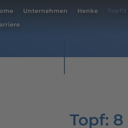
ome
Unternehmen
Henke
Topfit
arriere
Topf
: 