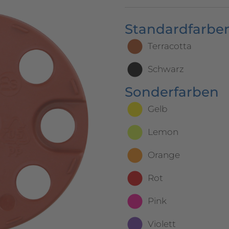
Standardfarben
Terracotta
Schwarz
Sonderfarben
Gelb
Lemon
Orange
Rot
Pink
Violett