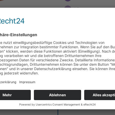
Lila
Moosgrün
Henke-Blau
Anthrazit