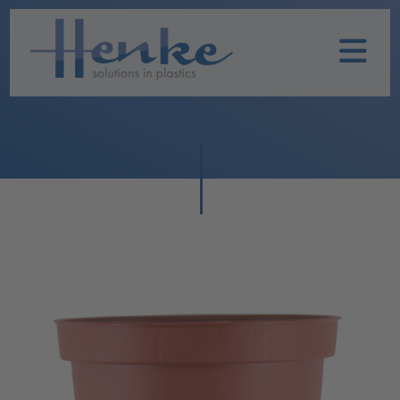
Home
Unternehmen
Leistungen
Nachhaltigkeit
Historie
Henke
Produkte
TOPFIT
Produkte