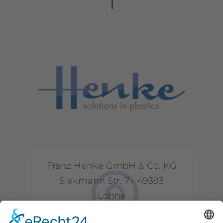
Franz Henke GmbH & Co. KG
Siekmann Str. 7 • 49393
Lohne