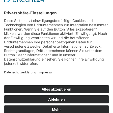
T
+49 (0) 4442 9240-0
M
info@henke-
kunststoffe.de
© 2026 Franz Henke GmbH & Co. KG
AGB
Impressum
Datenschutz
Hinweisgeberschutzgesetz