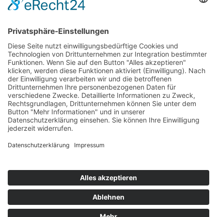
T
+49 (0) 4442 9240-0
M
info@henke-
kunststoffe.de
© 2026 Franz Henke GmbH & Co. KG
AGB
Impressum
Datenschutz
Hinweisgeberschutzgesetz