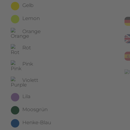
Gelb
Lemon
Orange
Rot
Pink
Violett
Lila
Moosgrün
Henke-Blau