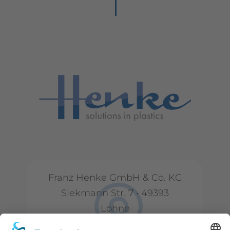
Franz Henke GmbH & Co. KG
Siekmann Str. 7 • 49393
Lohne