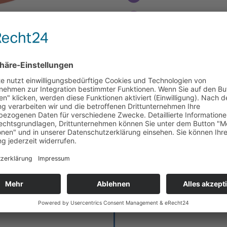
Lila
Moosgrün
Henke-Blau
Anthrazit