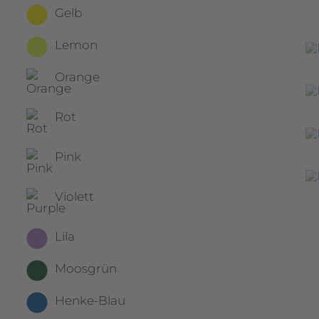
Gelb
Lemon
Orange
Rot
Pink
Violett
Lila
Moosgrün
Henke-Blau