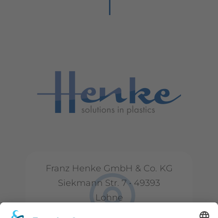
Franz Henke GmbH & Co. KG
Siekmann Str. 7 • 49393
Lohne