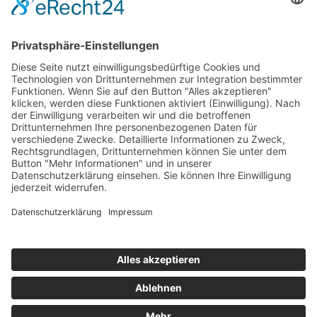
T
+49 (0) 4442 9240-0
M
info@henke-
kunststoffe.de
© 2026 Franz Henke GmbH & Co. KG
AGB
Impressum
Datenschutz
Hinweisgeberschutzgesetz