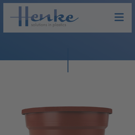
Home
Unternehmen
Leistungen
Nachhaltigkeit
Historie
Henke
Produkte
TOPFIT
Produkte