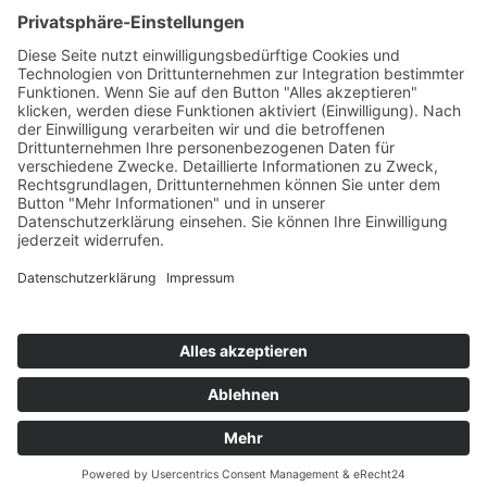
T
+49 (0) 4442 9240-0
M
info@henke-
kunststoffe.de
© 2026 Franz Henke GmbH & Co. KG
AGB
Impressum
Datenschutz
Hinweisgeberschutzgesetz