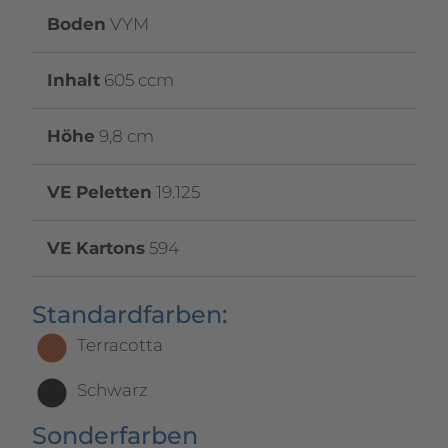
Boden
VYM
Inhalt
605 ccm
Höhe
9,8 cm
VE Peletten
19.125
VE Kartons
594
Standardfarben:
Terracotta
Schwarz
Sonderfarben