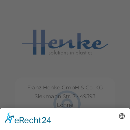
Franz Henke GmbH & Co. KG
Siekmann Str. 7 • 49393
Lohne