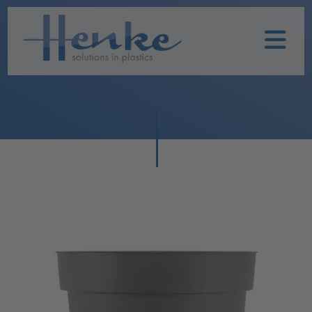
Home
Unternehmen
Leistungen
Nachhaltigkeit
Historie
Henke
Produkte
TOPFIT
Produkte