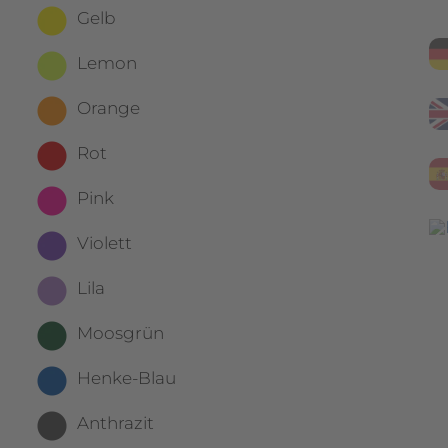
Gelb
Lemon
Orange
Rot
Pink
Violett
Lila
Moosgrün
Henke-Blau
Anthrazit